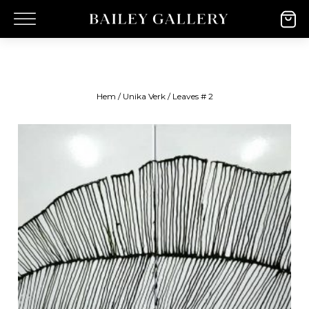
Hem
/
Unika Verk
/ Leaves # 2