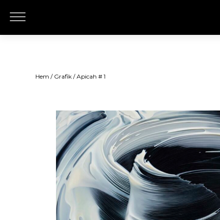
Hem
/
Grafik
/ Apicah # 1