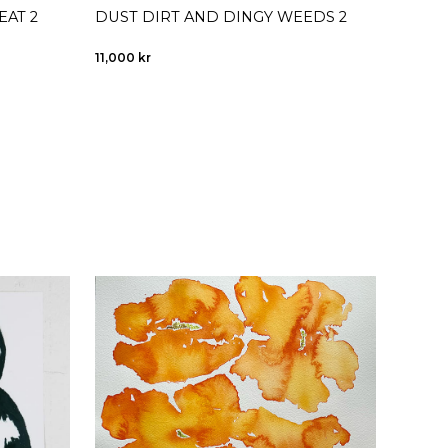
EAT 2
DUST DIRT AND DINGY WEEDS 2
DUST 
11,000
kr
11,000