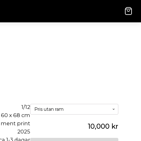
1/12
60 x 68 cm
gment print
10,000
kr
2025
ca 1-3 dagar