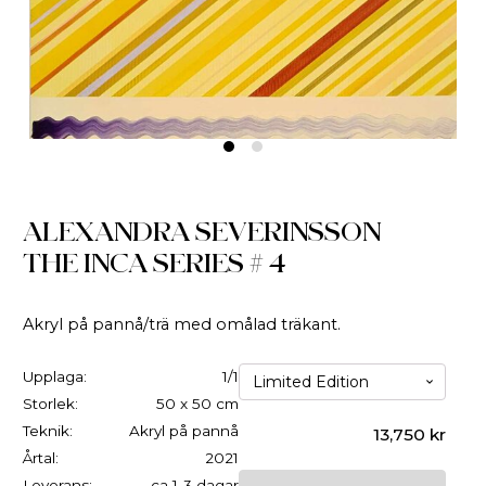
ALEXANDRA SEVERINSSON
THE INCA SERIES # 4
Akryl på pannå/trä med omålad träkant.
Upplaga:
1/1
Storlek:
50 x 50 cm
Teknik:
Akryl på pannå
13,750
kr
Årtal:
2021
Leverans:
ca 1-3 dagar