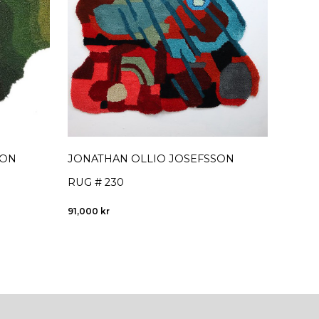
SON
JONATHAN OLLIO JOSEFSSON
SEBAS
RUG # 230
MASS
91,000
kr
8,000