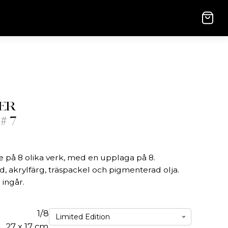
NER
# 7
ie på 8 olika verk, med en upplaga på 8.
, akrylfärg, träspackel och pigmenterad olja.
ingår.
1/8
27 x 17 cm