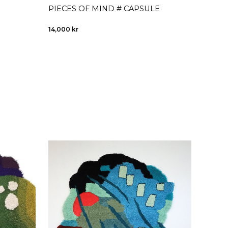
PIECES OF MIND # CAPSULE
PIECE
14,000
kr
9,000