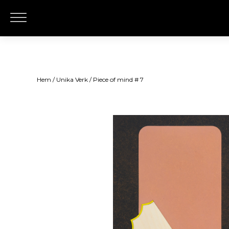
Hem
/
Unika Verk
/ Piece of mind # 7