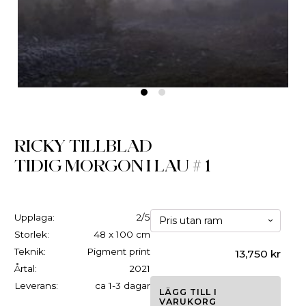
RICKY TILLBLAD
TIDIG MORGON I LAU # 1
Upplaga:
2/5
Storlek:
48 x 100 cm
Teknik:
Pigment print
13,750
kr
Årtal:
2021
Leverans:
ca 1-3 dagar
LÄGG TILL I
VARUKORG