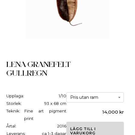
LENA GRANEFELT
GULLREGN
Upplaga:
1/10
Storlek:
93 x 68 cm
Teknik:
Fine art pigment
14,000
kr
print
Årtal:
2016
LÄGG TILL I
VARUKORG
Leverans:
ca 1-3 dagar