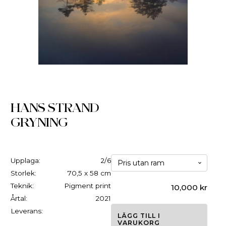
HANS STRAND
GRYNING
Upplaga:
2/6
Storlek:
70,5 x 58 cm
Teknik:
Pigment print
10,000
kr
Årtal:
2021
Leverans:
LÄGG TILL I
VARUKORG