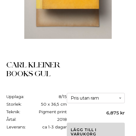
CARL KLEINER
BOOKS GUL
Upplaga:
8/15
Storlek:
50 x 36,5 cm
Teknik:
Pigment print
6,875
kr
Årtal:
2018
Leverans:
ca 1-3 dagar
LÄGG TILL I
VARUKORG